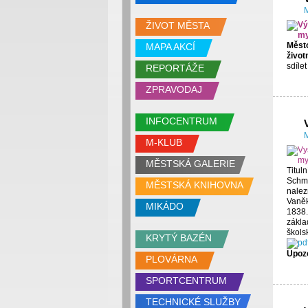
M
ŽIVOT MĚSTA
Měst
MAPA AKCÍ
život
sdíle
REPORTÁŽE
ZPRAVODAJ
INFOCENTRUM
M
M-KLUB
MĚSTSKÁ GALERIE
Titul
Schmo
MĚSTSKÁ KNIHOVNA
nalez
Vaněk
MIKÁDO
1838.
zákla
škols
KRYTÝ BAZÉN
Upozo
PLOVÁRNA
SPORTCENTRUM
TECHNICKÉ SLUŽBY