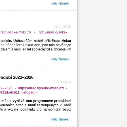
celý článek...
09.05.2022
olicie. Uchazečům nabízí příležitost získat
na ní podílet? Pokud ano, pak nás neváhejte
 zájem s námi sdílet společný cíl a chceme jim
celý článek...
období 2022–2026
02.01.2023
j města vydává toto programové prohlášení
 volebních stran a hnutí zastoupených v Radě
to a vytvářet podmínky pro harmonický rozvoj
celý článek...