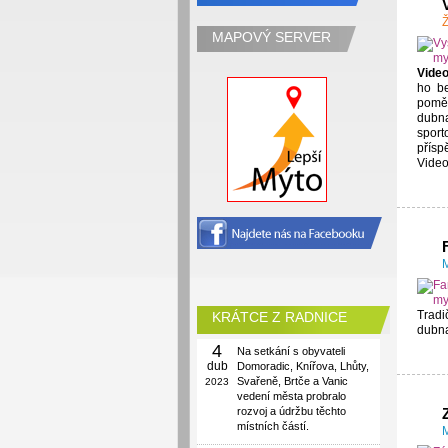
Ž
MAPOVÝ SERVER
Video
ho be
poměř
dubna
sport
přísp
Video
M
Tradi
KRÁTCE Z RADNICE
dubna
4
Na setkání s obyvateli
dub
Domoradic, Knířova, Lhůty,
Svařeně, Brtče a Vanic
2023
vedení města probralo
rozvoj a údržbu těchto
místních částí.
M