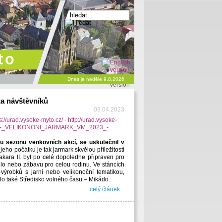
to
Dnes je neděle 9.8.2026
ta návštěvníků
03.04.2023
ou sezonu venkovních akcí, se uskutečnil v
jeho počátku je tak jarmark skvělou příležitostí
akara II. byl po celé dopoledne připraven pro
dlo nebo zábavu pro celou rodinu. Ve stáncích
výrobků s jarní nebo velikonoční tematikou,
ilo také Středisko volného času – Mikádo.
celý článek...