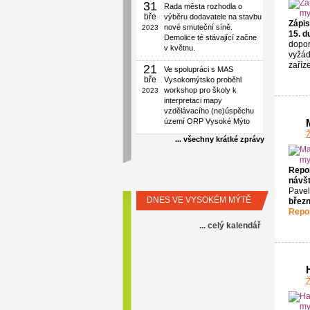
31
Rada města rozhodla o
bře
výběru dodavatele na stavbu
Zápis
nové smuteční síně.
2023
15. d
Demolice té stávající začne
dopor
v květnu.
vyžád
zaříz
21
Ve spolupráci s MAS
bře
Vysokomýtsko proběhl
workshop pro školy k
2023
interpretaci mapy
vzdělávacího (ne)úspěchu
území ORP Vysoké Mýto
Ž
... všechny krátké zprávy
Repor
návšt
Pavel
DNES VE VYSOKÉM MÝTĚ
březn
Repor
... celý kalendář
Ž