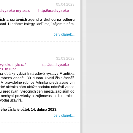
05.04.2023
ních a správních agend a druhou na odboru
nání. Hledáme kolegy, kteří mají zájem s námi
celý článek...
31.03.2023
ana obálky vybízí k návštěvě výstavy Františka
bech v neděli 30. dubna. Uvnitř čísla čtenáři
 pravidelné rubrice Vitrínka představuje Jiří
cké okénko nám ukáže podobu náměstí v roce
ru předávání výročních cen města, zápisům do
 nechybí pozvánky a zajímavosti z kulturních,
vodaj uzavírá.
o čísla je pátek 14. dubna 2023.
celý článek...