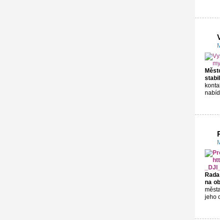
M
Město
stabi
konta
nabíd
M
Rada 
na o
města
jeho 