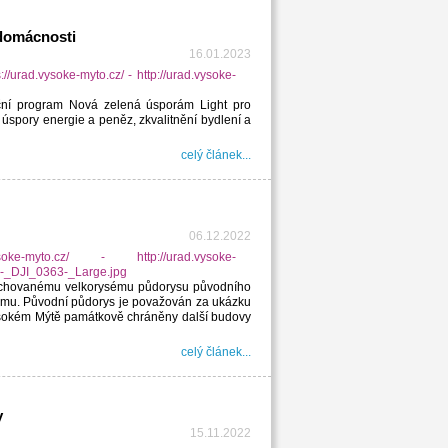
 domácnosti
16.01.2023
ční program Nová zelená úsporám Light pro
 úspory energie a peněz, zkvalitnění bydlení a
celý článek...
06.12.2022
achovanému velkorysému půdorysu původního
stému. Původní půdorys je považován za ukázku
ysokém Mýtě památkově chráněny další budovy
celý článek...
y
15.11.2022