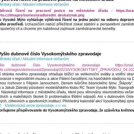
ěstský úřad
/
Aktuální informace občanům
o Vysoké Mýto vyhlašuje výběrová řízení na jednu pozici na odboru doprav
ního prostředí.
Uchazečům nabízí příležitost získat stabilní a perspektivní zaměst
t společný cíl a chceme jim nabídnout zajímavé zaměstnanecké benefity.
Vyšlo dubnové číslo Vysokomýtského zpravodaje
ěstský úřad
/
Aktuální informace občanům
ní stránka nového zpravodaje ohlašuje blížící se velikonoční svátky a vnitřní str
ranze v regionálním muzeu a akce Pálení čarodějnic na hasičském stadionu na Drá
nou rozhovor s Filipem Janouchem, členem tvůrčího básnického týmu „Šlápoty“. V
 a Jakub Záleský působení modelářského klubu RC Team Vysoké Mýto. Topografi
 Následují informace z městského úřadu, které jsou věnovány slavnostnímu veče
dních a mateřských školek či problematice třídění odpadů. Ani v dubnovém čísle
kých, církevních a sportovních institucí. Přehledný kalendář akcí Vysokomýtský zpra
Elektronická verze zpravodaje
6.57 MB
rňujeme přispěvovatele do Vysokomýtského zpravodaje, že uzávěrka květnovéh