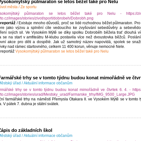
Vysokomýtský půlmaraton se letos běžel také pro Nelu
ivot města
/
Ze sportu
reportáž
/ Existuje mnoho důvodů, proč se lidé rozhodnou běžet půlmaraton. Pro n
re jako výzvu a splnění cíle vedoucího ke zvyšování sebedůvěry a sebevědomí
ení svých sil. Ve Vysokém Mýtě se díky spolku Dobroběh běžela trať dlouhá víc
 se na start v amfiteátru M-klubu postavila více než dvoustovka běžců. Poslá
ovní akce pro děti a dospělé. Jak už samotný název napovídá, spolek se snaží 
ěvky nad rámec startovného, celkem 11 400 korun, věnuje nemocné Nele.
reportáž
Vysokomýtský půlmaraton se letos běžel také pro Nelu
Farmářské trhy se v tomto týdnu budou konat mimořádně ve čtvrt
ěstský úřad
/
Aktuální informace občanům
ční farmářské trhy na náměstí Přemysla Otakara II. ve Vysokém Mýtě se v tomto 
. V pátek 7. dubna je státní svátek.
Zápis do základních škol
ěstský úřad
/
Aktuální informace občanům