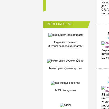
Na au
jiné 
ČR Au
hodno
PODPORUJEME
M
Regionální muzeum
Muzeum českého karosářství
Zápis
infor
lze v
Mikroregion Vysokomýtsko
M
MAS Litomyšlsko
Již n
umožň
závad
nepos