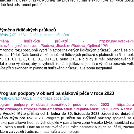
starosta František Jiraský.
Podněty se prostřednictvím elektronické aplikace dost
dně řeší odstranění problému.
Výměna řidičských průkazů
ěstský úřad
/
Aktuální informace občanům
 tohoto roku postupně vyprší platnost některých řidičských průkazů. Jedná se o p
osti na 10 let. Dále končí velké množství řidičských průkazů s platností na 5 let, p
nu C1, C1+E, C, C+E, D1, D1+E, D nebo D+E. Řidiči by si měli platnost svého ř
at o jeho výměnu, aby se vyhnuli frontám, jelikož se jedná o výměnu opravdu vel
íce před skončením platnosti řidičského průkazu a je zcela bezplatná.
Program podpory v oblasti památkové péče v roce 2023
ěstský úřad
/
Aktuální informace občanům
o Vysoké Mýto přijímá od 1. ledna do 30. listopadu 2023 žádosti do dota
kého Mýta pro rok 2023.
Program je určen na zvýšené náklady spojené se z
rukcí památkově hodnotných objektů v památkové zóně Vysoké Mýto, například na 
u oken a dveří. Dále na restaurování kulturních památek a jejich součástí, zac
kteru za využití tradičních materiálů a technologií.