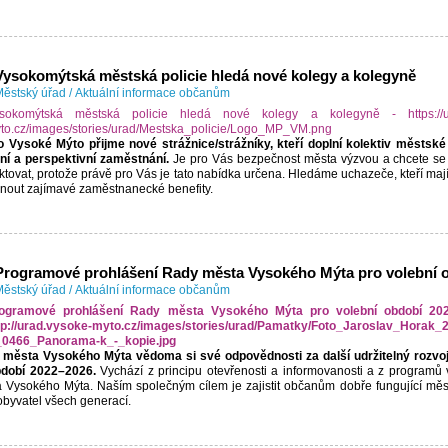
Vysokomýtská městská policie hledá nové kolegy a kolegyně
ěstský úřad
/
Aktuální informace občanům
 Vysoké Mýto přijme nové strážnice/strážníky, kteří doplní kolektiv městské p
lní a perspektivní zaměstnání.
Je pro Vás bezpečnost města výzvou a chcete se 
ktovat, protože právě pro Vás je tato nabídka určena. Hledáme uchazeče, kteří mají
nout zajímavé zaměstnanecké benefity.
Programové prohlášení Rady města Vysokého Mýta pro volební 
ěstský úřad
/
Aktuální informace občanům
města Vysokého Mýta vědoma si své odpovědnosti za další udržitelný rozvo
bdobí 2022–2026.
Vychází z principu otevřenosti a informovanosti a z programů
 Vysokého Mýta. Naším společným cílem je zajistit občanům dobře fungující měs
obyvatel všech generací.