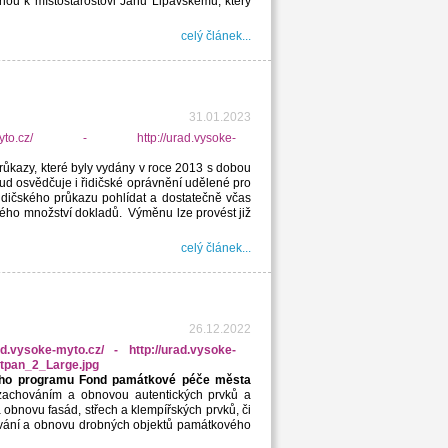
anou k místostarostovi Janu Lipavskému, který
celý článek...
31.01.2023
růkazy, které byly vydány v roce 2013 s dobou
okud osvědčuje i řidičské oprávnění udělené pro
idičského průkazu pohlídat a dostatečně včas
kého množství dokladů. Výměnu lze provést již
celý článek...
26.12.2022
čního programu Fond památkové péče města
achováním a obnovou autentických prvků a
obnovu fasád, střech a klempířských prvků, či
hování a obnovu drobných objektů památkového