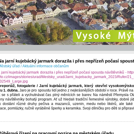
Vysoké Mý
Na jarní kujebácký jarmark dorazila i přes nepřízeň počasí spous
ěstský úřad
/
Aktuální informace občanům
reportáž, fotogalerie / Jarní kujebácký jarmark, který otevřel vysokomýtsk
u 1. dubna.
Jaro je pro spoustu lidí jedno z nejkrásnějších období v roce. Právě na 
t se s přáteli a vychutnávat čas plný měnících se barev. Na náměstí Přemysla Ot
ny návštěvníky bohatý program. Ať už hledali tradiční řemeslné výrobky, dobré jí
k dostání různé druhy pečiva a mazanců, uzenin, medu nebo likérů, ale také 
ace, pomlázky, ručně vyráběné šperky a keramika. Svoji dílničku pro děti si připrav
Výběrová řízení na pracovní pozice na městském úřadu