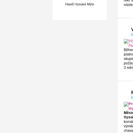
řekl 
Hasiči Vysoké Mýto
násle
M
Během
platn
skupi
požád
3 měs
M
Měst
Vyso
konst
výměn
chara