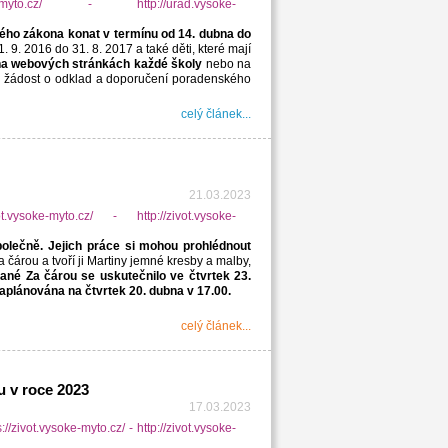
kého zákona konat v termínu od 14. dubna do
 9. 2016 do 31. 8. 2017 a také děti, které mají
ci na webových stránkách každé školy
nebo na
jit i žádost o odklad a doporučení poradenského
celý článek...
21.03.2023
olečně. Jejich práce si mohou prohlédnout
čárou a tvoří ji Martiny jemné kresby a malby,
ané Za čárou se uskutečnilo ve čtvrtek 23.
 naplánována na čtvrtek 20. dubna v 17.00.
celý článek...
 v roce 2023
17.03.2023