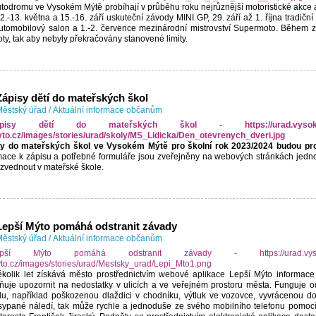
todromu ve Vysokém Mýtě probíhají v průběhu roku nejrůznější motoristické akce
12.-13. května a 15.-16. září uskuteční závody MINI GP, 29. září až 1. října tradičn
tomobilový salon a 1.-2. července mezinárodní mistrovství Supermoto. Během 
ty, tak aby nebyly překračovány stanovené limity.
Zápisy dětí do mateřských škol
ěstský úřad
/
Aktuální informace občanům
y do mateřských škol ve Vysokém Mýtě pro školní rok 2023/2024 budou prob
mace k zápisu a potřebné formuláře jsou zveřejněny na webových stránkách jednot
yzvednout v mateřské škole.
Lepší Mýto pomáhá odstranit závady
ěstský úřad
/
Aktuální informace občanům
ěkolik let získává město prostřednictvím webové aplikace Lepší Mýto informac
uje upozornit na nedostatky v ulicích a ve veřejném prostoru města. Funguje o
u, například poškozenou dlaždici v chodníku, výtluk ve vozovce, vyvrácenou 
ypané náledí, tak může rychle a jednoduše ze svého mobilního telefonu pomocí a