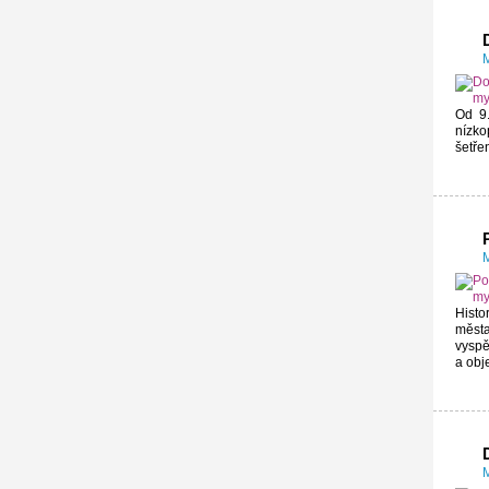
M
Od 9.
nízko
šetřen
M
Histo
města
vyspě
a obje
M