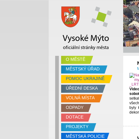
Vysoké Mýto
oficiální stránky města
O MĚSTĚ
MĚSTSKÝ ÚŘAD
M
POMOC UKRAJINĚ
ÚŘEDNÍ DESKA
Video
sobot
VOLNÁ MÍSTA
setka
všech
ODPADY
byly 
dekor
DOTACE
PROJEKTY
MĚSTSKÁ POLICIE