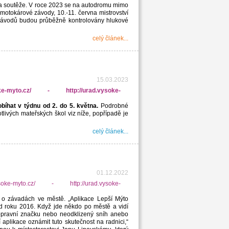
 a soutěže. V roce 2023 se na autodromu mimo
í motokárové závody, 10.-11. června mistrovství
závodů budou průběžně kontrolovány hlukové
celý článek...
15.03.2023
íhat v týdnu od 2. do 5. května.
Podrobné
livých mateřských škol viz níže, popřípadě je
celý článek...
01.12.2022
e o závadách ve městě. „
Aplikace Lepší Mýto
d roku 2016. Když jde někdo po městě a vidí
dopravní značku nebo neodklizený sníh anebo
plikace oznámit tuto skutečnost na radnici,“