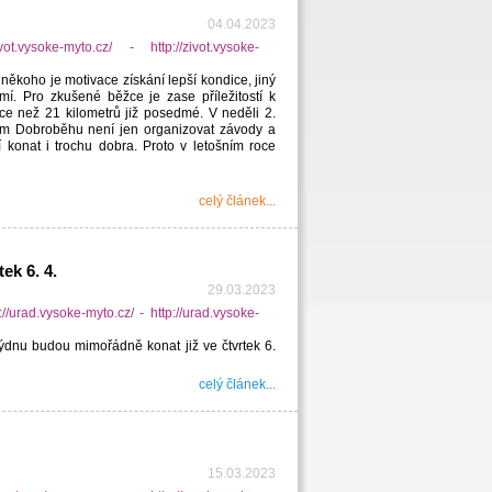
04.04.2023
ěkoho je motivace získání lepší kondice, jiný
. Pro zkušené běžce je zase příležitostí k
e než 21 kilometrů již posedmé. V neděli 2.
ním Dobroběhu není jen organizovat závody a
konat i trochu dobra. Proto v letošním roce
celý článek...
ek 6. 4.
29.03.2023
týdnu budou mimořádně konat již ve čtvrtek 6.
celý článek...
15.03.2023