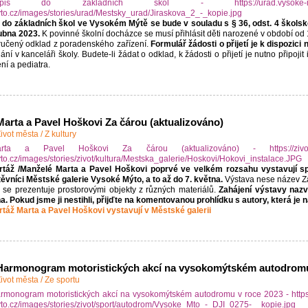
 do základních škol ve Vysokém Mýtě se bude v souladu s § 36, odst. 4 škols
ubna 2023.
K povinné školní docházce se musí přihlásit děti narozené v období od 1.
učený odklad z poradenského zařízení.
Formulář žádosti o přijetí je k dispozi
ání v kanceláři školy. Budete-li žádat o odklad, k žádosti o přijetí je nutno připo
ení a pediatra.
Marta a Pavel Hoškovi Za čárou (aktualizováno)
ivot města
/
Z kultury
táž /Manželé Marta a Pavel Hoškovi poprvé ve velkém rozsahu vystavují sp
ěvníci Městské galerie Vysoké Mýto, a to až do 7. května.
Výstava nese název Za 
 se prezentuje prostorovými objekty z různých materiálů.
Zahájení výstavy nazv
a. Pokud jsme ji nestihli, přijďte na komentovanou prohlídku s autory, která je
táž Marta a Pavel Hoškovi vystavují v Městské galerii
Harmonogram motoristických akcí na vysokomýtském autodromu
ivot města
/
Ze sportu